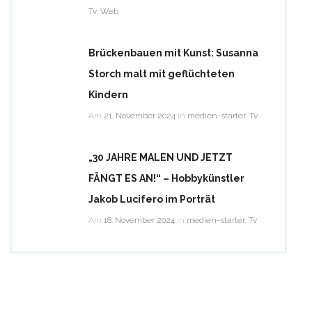
Tv
,
Web
Brückenbauen mit Kunst: Susanna
Storch malt mit geflüchteten
Kindern
Am
21. November 2024
in
medien-starter
,
Tv
„30 JAHRE MALEN UND JETZT
FÄNGT ES AN!“ – Hobbykünstler
Jakob Lucifero im Porträt
Am
18. November 2024
in
medien-starter
,
Tv