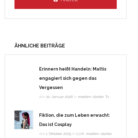
ÄHNLICHE BEITRÄGE
Erinnern heißt Handeln: Mattis
engagiert sich gegen das
Vergessen
Am
20. Januar 2026
in
medien-starter
,
Tv
Fiktion, die zum Leben erwacht:
Das ist Cosplay
Am
1. Oktober 2025
in
LUX
,
medien-starter
,