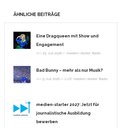
ÄHNLICHE BEITRÄGE
Eine Dragqueen mit Show und
Engagement
Am
25. Juli 2026
in
medien-starter
,
Radio
Bad Bunny – mehr als nur Musik?
Am
9. Juli 2026
in
LUX
,
medien-starter
,
Radio
medien-starter 2027: Jetzt für
journalistische Ausbildung
bewerben