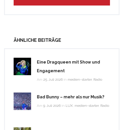
ÄHNLICHE BEITRÄGE
Eine Dragqueen mit Show und
Engagement
Am
25. Juli 2026
in
medien-starter
,
Radio
Bad Bunny – mehr als nur Musik?
Am
9. Juli 2026
in
LUX
,
medien-starter
,
Radio