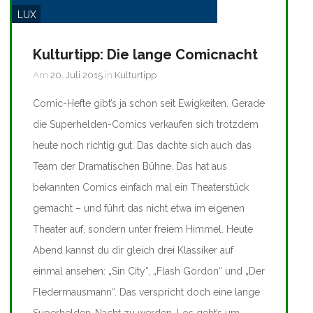
LUX
Kulturtipp: Die lange Comicnacht
Am
20. Juli 2015
in
Kulturtipp
Comic-Hefte gibt’s ja schon seit Ewigkeiten. Gerade
die Superhelden-Comics verkaufen sich trotzdem
heute noch richtig gut. Das dachte sich auch das
Team der Dramatischen Bühne. Das hat aus
bekannten Comics einfach mal ein Theaterstück
gemacht – und führt das nicht etwa im eigenen
Theater auf, sondern unter freiem Himmel. Heute
Abend kannst du dir gleich drei Klassiker auf
einmal ansehen: „Sin City“, „Flash Gordon“ und „Der
Fledermausmann“. Das verspricht doch eine lange
Superhelden-Nacht zu werden. Los geht’s um