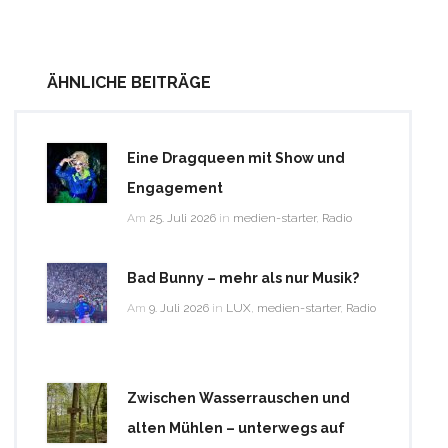
ÄHNLICHE BEITRÄGE
Eine Dragqueen mit Show und
Engagement
Am
25. Juli 2026
in
medien-starter
,
Radio
Bad Bunny – mehr als nur Musik?
Am
9. Juli 2026
in
LUX
,
medien-starter
,
Radio
Zwischen Wasserrauschen und
alten Mühlen – unterwegs auf