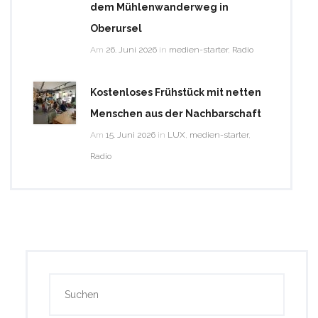
dem Mühlenwanderweg in
Oberursel
Am
26. Juni 2026
in
medien-starter
,
Radio
Kostenloses Frühstück mit netten
Menschen aus der Nachbarschaft
Am
15. Juni 2026
in
LUX
,
medien-starter
,
Radio