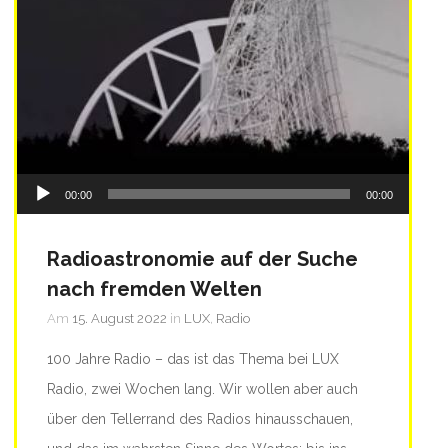
Audio-
00:00
00:00
Quelle: Max-Planck-Institut für Radioastronomie
Player
Radioastronomie auf der Suche
nach fremden Welten
Am
15. August 2022
in
LUX
,
Radio
100 Jahre Radio – das ist das Thema bei LUX
Radio, zwei Wochen lang. Wir wollen aber auch
über den Tellerrand des Radios hinausschauen,