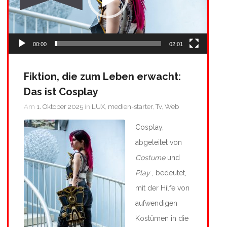
00:00
02:01
Fiktion, die zum Leben erwacht:
Das ist Cosplay
Am
1. Oktober 2025
in
LUX
,
medien-starter
,
Tv
,
Web
Cosplay,
abgeleitet von
Costume
und
Play
, bedeutet,
mit der Hilfe von
aufwendigen
Kostümen in die