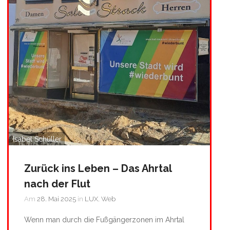
Isabel Schüller
Zurück ins Leben – Das Ahrtal
nach der Flut
Am
28. Mai 2025
in
LUX
,
Web
Wenn man durch die Fußgängerzonen im Ahrtal