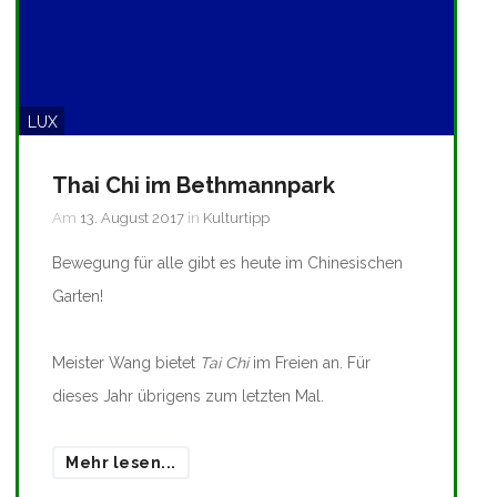
LUX
Thai Chi im Bethmannpark
Am
13. August 2017
in
Kulturtipp
Bewegung für alle gibt es heute im Chinesischen
Garten!
Meister Wang bietet
Tai Chi
im Freien an. Für
dieses Jahr übrigens zum letzten Mal.
Mehr lesen...