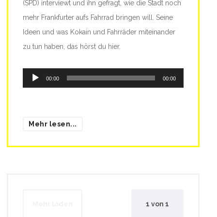
(SPD) interviewt und ihn gefragt, wie die Stadt noch
mehr Frankfurter aufs Fahrrad bringen will. Seine
Ideen und was Kokain und Fahrräder miteinander
zu tun haben, das hörst du hier.
Audio-
00:00
00:00
Player
Mehr lesen...
Mehr laden
1
von
1