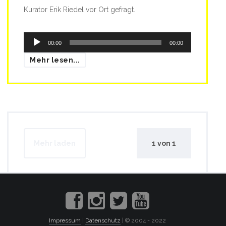
Kurator Erik Riedel vor Ort gefragt.
Audio-
00:00
00:00
Player
Mehr lesen...
Mehr laden
1
von
1
Impressum
|
Datenschutz
| © 2004 - 2022