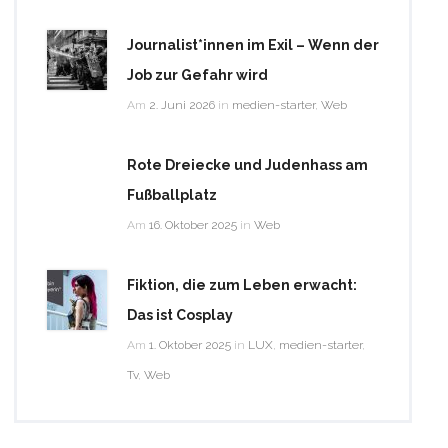
Journalist*innen im Exil – Wenn der
Job zur Gefahr wird
Am
2. Juni 2026
in
medien-starter
,
Web
Rote Dreiecke und Judenhass am
Fußballplatz
Am
16. Oktober 2025
in
Web
Fiktion, die zum Leben erwacht:
Das ist Cosplay
Am
1. Oktober 2025
in
LUX
,
medien-starter
,
Tv
,
Web