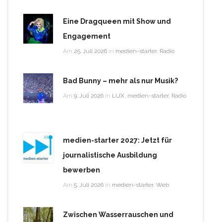
Eine Dragqueen mit Show und
Engagement
Am
25. Juli 2026
in
medien-starter
,
Radio
Bad Bunny – mehr als nur Musik?
Am
9. Juli 2026
in
LUX
,
medien-starter
,
Radio
medien-starter 2027: Jetzt für
journalistische Ausbildung
bewerben
Am
5. Juli 2026
in
medien-starter
,
Web
Zwischen Wasserrauschen und