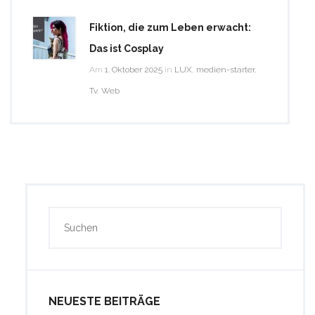
Fiktion, die zum Leben erwacht:
Das ist Cosplay
Am
1. Oktober 2025
in
LUX
,
medien-starter
,
Tv
,
Web
NEUESTE BEITRÄGE