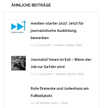
ÄHNLICHE BEITRÄGE
medien-starter 2027: Jetzt für
journalistische Ausbildung
bewerben
Am
5. Juli 2026
in
medien-starter
,
Web
Journalist*innen im Exil – Wenn der
Job zur Gefahr wird
Am
2. Juni 2026
in
medien-starter
,
Web
Rote Dreiecke und Judenhass am
Fußballplatz
Am
16. Oktober 2025
in
Web