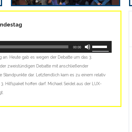
undestag
Pfeiltasten
00:00
Hoch/Runter
g an. Heute gab es wegen der Debatte um das 3.
benutzen,
 der zweistündigen Debatte mit anschließender
um
 Standpunkte dar. Letztendlich kam es zu einem relativ
die
3. Hilfspaket hoffen darf. Michael Seidel aus der LUX-
Lautstärke
t.
zu
regeln.