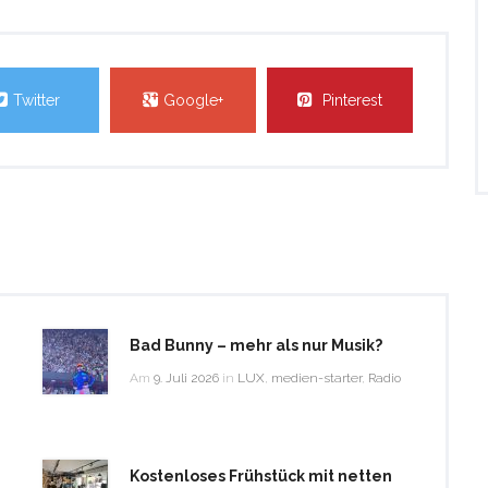
Twitter
Google+
Pinterest
Bad Bunny – mehr als nur Musik?
Am
9. Juli 2026
in
LUX
,
medien-starter
,
Radio
Kostenloses Frühstück mit netten