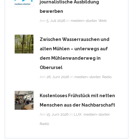
journalistische Ausbildung
bewerben
Am
5. Juli 2026
in
medien-starter
,
Web
Zwischen Wasserrauschen und
alten Mühlen – unterwegs auf
dem Mühlenwanderweg in
Oberursel
Am
26. Juni 2026
in
medien-starter
,
Radio
Kostenloses Frühstück mit netten
Menschen aus der Nachbarschaft
Am
15. Juni 2026
in
LUX
,
medien-starter
,
Radio