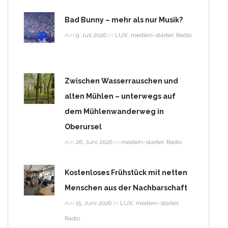
Bad Bunny – mehr als nur Musik?
Am
9. Juli 2026
in
LUX
,
medien-starter
,
Radio
Zwischen Wasserrauschen und
alten Mühlen – unterwegs auf
dem Mühlenwanderweg in
Oberursel
Am
26. Juni 2026
in
medien-starter
,
Radio
Kostenloses Frühstück mit netten
Menschen aus der Nachbarschaft
Am
15. Juni 2026
in
LUX
,
medien-starter
,
Radio