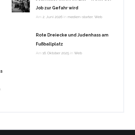
Job zur Gefahr wird
Am
2. Juni 2026
in
medien-starter
,
Web
Rote Dreiecke und Judenhass am
Fußballplatz
Am
16. Oktober 2025
in
Web
as
v
,