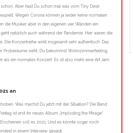
er schon. Aber hast Du schon mal was vom Tiny Desk
gespielt. Wegen Corona können ja leider keine normalen
en die Musiker aber in den eigenen vier Wänden ein
 geht natürlich auch während der Pandemie. Hier waren die
i. Die Konzertreihe wirkt insgesamt sehr authentisch. Das
oder Proberäume sieht. Du bekommst Wohnzimmerfeeling
er als ein normales Konzert. Es ist also mehr eine Art Jam
2021 an
choben. Was machst Du jetzt mit der Situation? Die Band
Freitag ist erst ihr neues Album „Imploding the Mirage“
. Erscheinen soll es 2021. Und es könnte sogar noch
ndest in einem Interview gesagt.