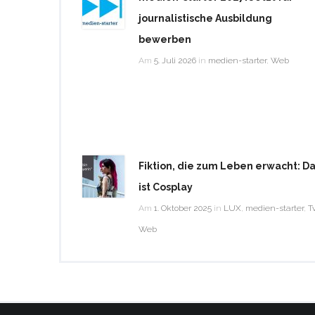
journalistische Ausbildung
bewerben
Am
5. Juli 2026
in
medien-starter
,
Web
Fiktion, die zum Leben erwacht: D
ist Cosplay
Am
1. Oktober 2025
in
LUX
,
medien-starter
,
T
Web