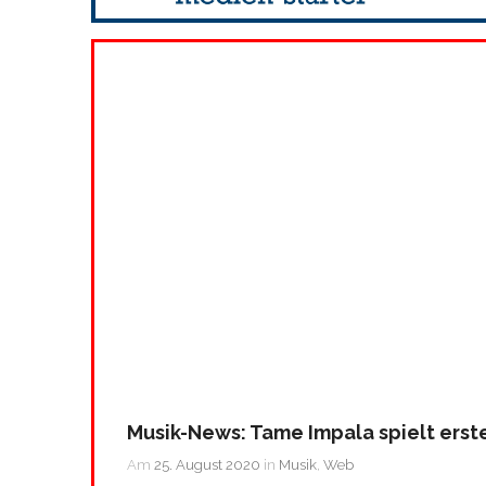
Musik-News: Tame Impala spielt erst
Am
25. August 2020
in
Musik
,
Web