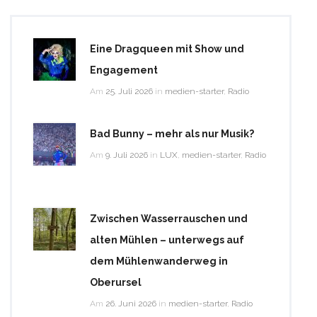
Eine Dragqueen mit Show und
Engagement
Am
25. Juli 2026
in
medien-starter
,
Radio
Bad Bunny – mehr als nur Musik?
Am
9. Juli 2026
in
LUX
,
medien-starter
,
Radio
Zwischen Wasserrauschen und
alten Mühlen – unterwegs auf
dem Mühlenwanderweg in
Oberursel
Am
26. Juni 2026
in
medien-starter
,
Radio