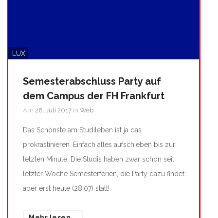
LUX
Semesterabschluss Party auf
dem Campus der FH Frankfurt
Am
28. Juli 2017
in
Web
Das Schönste am Studileben ist ja das
prokrastinieren. Einfach alles aufschieben bis zur
letzten Minute. Die Studis haben zwar schon seit
letzter Woche Semesterferien, die Party dazu findet
aber erst heute (28.07) statt!
Mehr lesen...