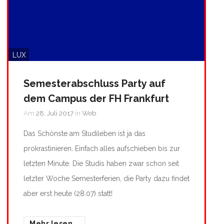
LUX
Semesterabschluss Party auf
dem Campus der FH Frankfurt
Am
28. Juli 2017
in
Web
Das Schönste am Studileben ist ja das
prokrastinieren. Einfach alles aufschieben bis zur
letzten Minute. Die Studis haben zwar schon seit
letzter Woche Semesterferien, die Party dazu findet
aber erst heute (28.07) statt!
Mehr lesen...