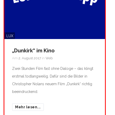
LUX
„Dunkirk“ im Kino
Am
2. August 2017
in
Web
Zwei Stunden Film fast ohne Dialoge – das klingt
erstmal todlangweilig. Dafür sind die Bilder in
Christopher Nolans neuem Film „Dunkirk“ richtig
beeindruckend.
Mehr lesen...