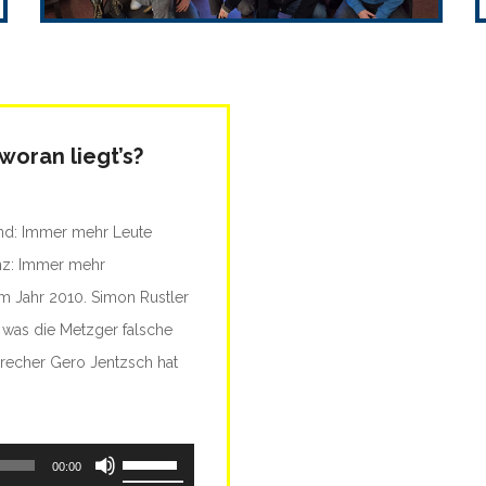
woran liegt’s?
and: Immer mehr Leute
enz: Immer mehr
m Jahr 2010. Simon Rustler
 was die Metzger falsche
precher Gero Jentzsch hat
Pfeiltasten
00:00