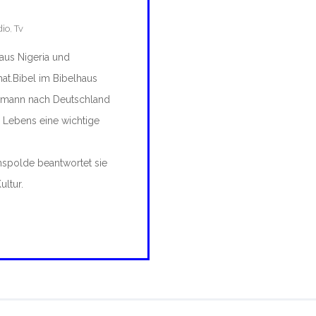
dio
,
Tv
 aus Nigeria und
at.Bibel im Bibelhaus
Ehemann nach Deutschland
es Lebens eine wichtige
nspolde beantwortet sie
ltur.