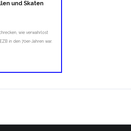
llen und Skaten
Schrecken, wie verwahrlost
EZB in den 70er-Jahren war.