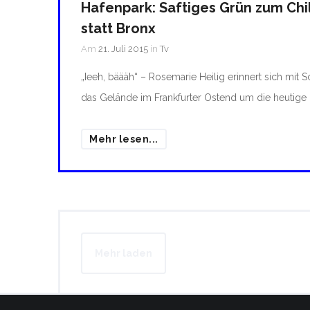
Hafenpark: Saftiges Grün zum Chi
statt Bronx
Am
21. Juli 2015
in
Tv
„Ieeh, bäääh“ – Rosemarie Heilig erinnert sich mit 
das Gelände im Frankfurter Ostend um die heutige 
Mehr lesen...
Mehr laden