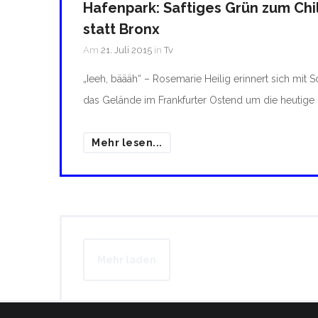
Hafenpark: Saftiges Grün zum Chi
statt Bronx
Am
21. Juli 2015
in
Tv
„Ieeh, bäääh“ – Rosemarie Heilig erinnert sich mit 
das Gelände im Frankfurter Ostend um die heutige 
Mehr lesen...
Mehr laden