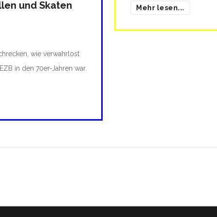
llen und Skaten
Mehr lesen...
Schrecken, wie verwahrlost
EZB in den 70er-Jahren war.