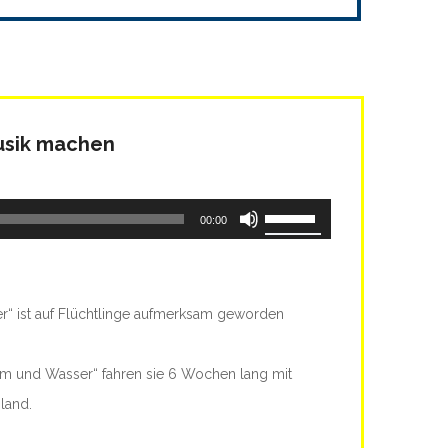
Musik machen
Pfeiltasten
00:00
Hoch/Runter
benutzen,
um
r“ ist auf Flüchtlinge aufmerksam geworden
die
Lautstärke
rom und Wasser“ fahren sie 6 Wochen lang mit
zu
land.
regeln.