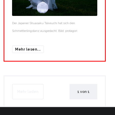
Der Japaner Shuasaku Takeuchi hat sich den
Schmetterlingstanz ausgedacht. Bild: protagon
Mehr lesen...
Mehr laden
1
von
1