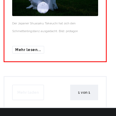
Der Japaner Shuasaku Takeuchi hat sich den
Schmetterlingstanz ausgedacht. Bild: protagon
Mehr lesen...
Mehr laden
1
von
1