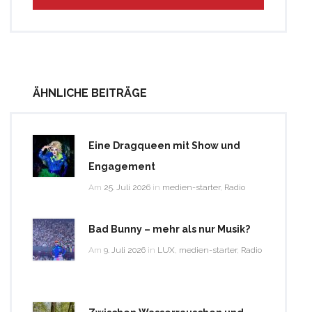
ÄHNLICHE BEITRÄGE
Eine Dragqueen mit Show und
Engagement
Am
25. Juli 2026
in
medien-starter
,
Radio
Bad Bunny – mehr als nur Musik?
Am
9. Juli 2026
in
LUX
,
medien-starter
,
Radio