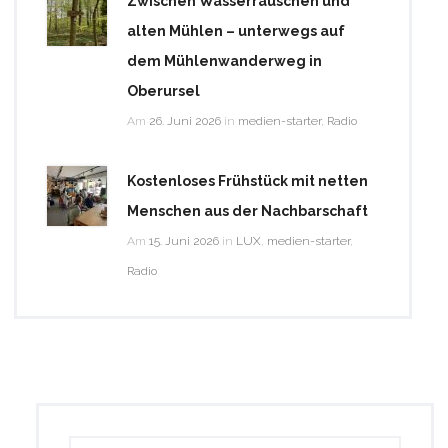
Zwischen Wasserrauschen und
alten Mühlen – unterwegs auf
dem Mühlenwanderweg in
Oberursel
Am
26. Juni 2026
in
medien-starter
,
Radio
Kostenloses Frühstück mit netten
Menschen aus der Nachbarschaft
Am
15. Juni 2026
in
LUX
,
medien-starter
,
Radio