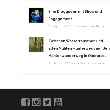
Eine Dragqueen mit Show und
Engagement
Am
25. Juli 2026
in
medien-starter
,
Radio
Zwischen Wasserrauschen und
alten Mühlen – unterwegs auf de
Mühlenwanderweg in Oberursel
Am
26. Juni 2026
in
medien-starter
,
Radio