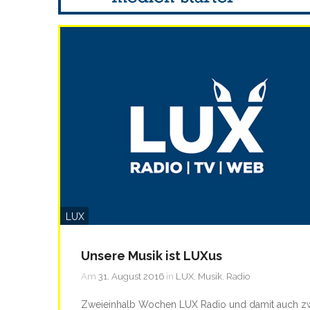
LUX
Unsere Musik ist LUXus
Am
31. August 2016
in
LUX
,
Musik
,
Radio
Zweieinhalb Wochen LUX Radio und damit auch zwei