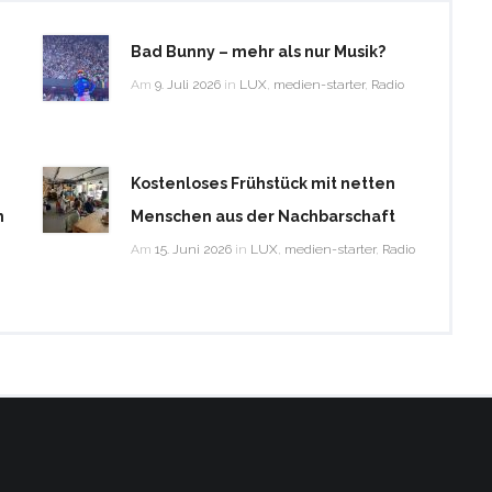
Bad Bunny – mehr als nur Musik?
Am
9. Juli 2026
in
LUX
,
medien-starter
,
Radio
Kostenloses Frühstück mit netten
m
Menschen aus der Nachbarschaft
Am
15. Juni 2026
in
LUX
,
medien-starter
,
Radio