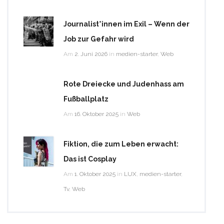
Journalist*innen im Exil – Wenn der
Job zur Gefahr wird
Am
2. Juni 2026
in
medien-starter
,
Web
Rote Dreiecke und Judenhass am
Fußballplatz
Am
16. Oktober 2025
in
Web
Fiktion, die zum Leben erwacht:
Das ist Cosplay
Am
1. Oktober 2025
in
LUX
,
medien-starter
,
Tv
,
Web