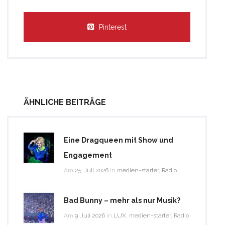
Pinterest
ÄHNLICHE BEITRÄGE
Eine Dragqueen mit Show und
Engagement
Am
25. Juli 2026
in
medien-starter
,
Radio
Bad Bunny – mehr als nur Musik?
Am
9. Juli 2026
in
LUX
,
medien-starter
,
Radio