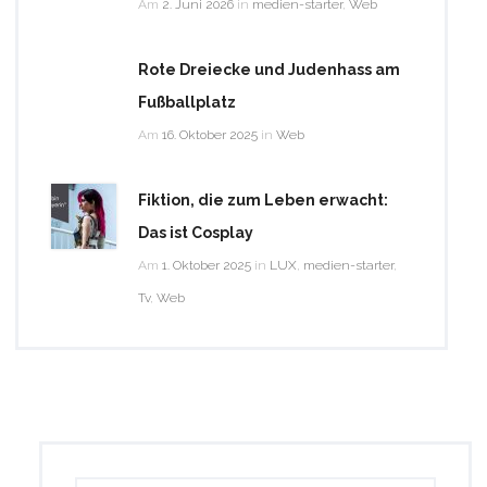
Am
2. Juni 2026
in
medien-starter
,
Web
Rote Dreiecke und Judenhass am
Fußballplatz
Am
16. Oktober 2025
in
Web
Fiktion, die zum Leben erwacht:
Das ist Cosplay
Am
1. Oktober 2025
in
LUX
,
medien-starter
,
Tv
,
Web