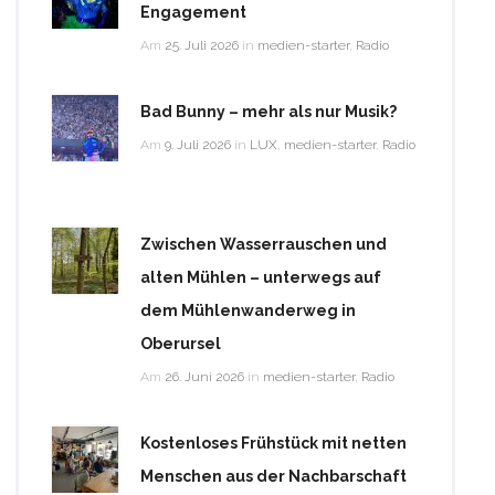
Engagement
Am
25. Juli 2026
in
medien-starter
,
Radio
Bad Bunny – mehr als nur Musik?
Am
9. Juli 2026
in
LUX
,
medien-starter
,
Radio
Zwischen Wasserrauschen und
alten Mühlen – unterwegs auf
dem Mühlenwanderweg in
Oberursel
Am
26. Juni 2026
in
medien-starter
,
Radio
Kostenloses Frühstück mit netten
Menschen aus der Nachbarschaft