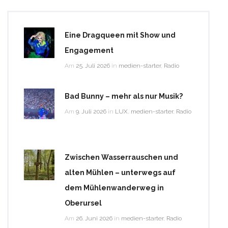
Eine Dragqueen mit Show und
Engagement
Am
25. Juli 2026
in
medien-starter
,
Radio
Bad Bunny – mehr als nur Musik?
Am
9. Juli 2026
in
LUX
,
medien-starter
,
Radio
Zwischen Wasserrauschen und
alten Mühlen – unterwegs auf
dem Mühlenwanderweg in
Oberursel
Am
26. Juni 2026
in
medien-starter
,
Radio