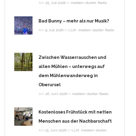
Am
25. Juli 2026
in
medien-starter
,
Radio
Bad Bunny – mehr als nur Musik?
Am
9. Juli 2026
in
LUX
,
medien-starter
,
Radio
Zwischen Wasserrauschen und
alten Mühlen – unterwegs auf
dem Mühlenwanderweg in
Oberursel
Am
26. Juni 2026
in
medien-starter
,
Radio
Kostenloses Frühstück mit netten
Menschen aus der Nachbarschaft
Am
15. Juni 2026
in
LUX
,
medien-starter
,