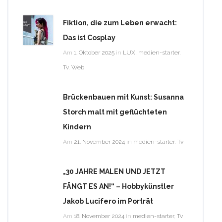
Fiktion, die zum Leben erwacht:
Das ist Cosplay
Am
1. Oktober 2025
in
LUX
,
medien-starter
,
Tv
,
Web
Brückenbauen mit Kunst: Susanna
Storch malt mit geflüchteten
Kindern
Am
21. November 2024
in
medien-starter
,
Tv
„30 JAHRE MALEN UND JETZT
FÄNGT ES AN!“ – Hobbykünstler
Jakob Lucifero im Porträt
Am
18. November 2024
in
medien-starter
,
Tv