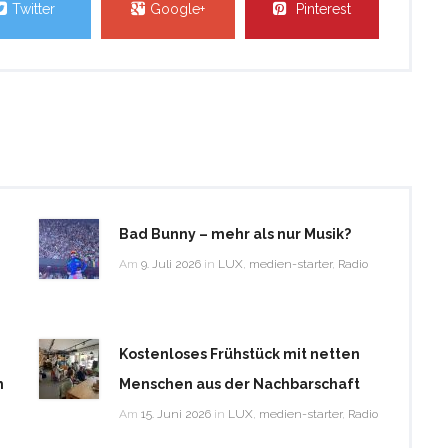
Twitter
Google+
Pinterest
Bad Bunny – mehr als nur Musik?
Am
9. Juli 2026
in
LUX
,
medien-starter
,
Radio
Kostenloses Frühstück mit netten
m
Menschen aus der Nachbarschaft
Am
15. Juni 2026
in
LUX
,
medien-starter
,
Radio