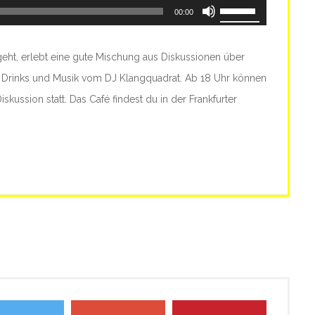
Pfeiltasten
00:00
Hoch/Runter
benutzen,
geht, erlebt eine gute Mischung aus Diskussionen über
um
Drinks und Musik vom DJ Klangquadrat. Ab 18 Uhr können
die
skussion statt. Das Café findest du in der Frankfurter
Lautstärke
zu
regeln.