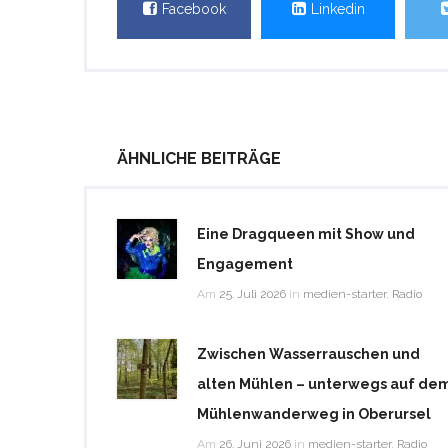
Facebook
Linkedin
ÄHNLICHE BEITRÄGE
Eine Dragqueen mit Show und
Engagement
Am
25. Juli 2026
in
medien-starter
,
Radio
Zwischen Wasserrauschen und
alten Mühlen – unterwegs auf de
Mühlenwanderweg in Oberursel
Am
26. Juni 2026
in
medien-starter
,
Radio