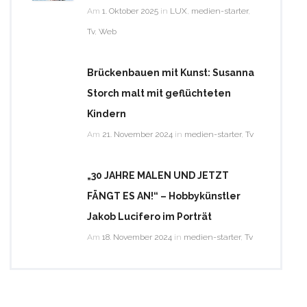
Am
1. Oktober 2025
in
LUX
,
medien-starter
,
Tv
,
Web
Brückenbauen mit Kunst: Susanna
Storch malt mit geflüchteten
Kindern
Am
21. November 2024
in
medien-starter
,
Tv
„30 JAHRE MALEN UND JETZT
FÄNGT ES AN!“ – Hobbykünstler
Jakob Lucifero im Porträt
Am
18. November 2024
in
medien-starter
,
Tv