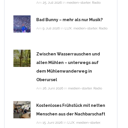
Am
25. Juli 2026
in
medien-starter
,
Radio
Bad Bunny – mehr als nur Musik?
Am
9. Juli 2026
in
LUX
,
medien-starter
,
Radio
Zwischen Wasserrauschen und
alten Mühlen – unterwegs auf
dem Mühlenwanderweg in
Oberursel
Am
26. Juni 2026
in
medien-starter
,
Radio
Kostenloses Frühstück mit netten
Menschen aus der Nachbarschaft
Am
15. Juni 2026
in
LUX
,
medien-starter
,