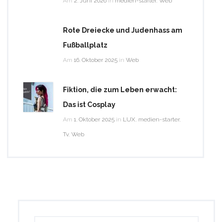
Am
2. Juni 2026
in
medien-starter
,
Web
Rote Dreiecke und Judenhass am
Fußballplatz
Am
16. Oktober 2025
in
Web
Fiktion, die zum Leben erwacht:
Das ist Cosplay
Am
1. Oktober 2025
in
LUX
,
medien-starter
,
Tv
,
Web