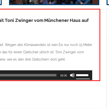
it Toni Zwinger vom Münchener Haus auf
klärt. Wegen des Klimawandels ist sein Eis nur noch 15 Meter
 das für einen Gletscher üblich ist. Toni Zwinger vom
iew, wie es den drei Gletschern dort geht.
Pfeiltasten
00:00
Hoch/Runter
benutzen,
um
die