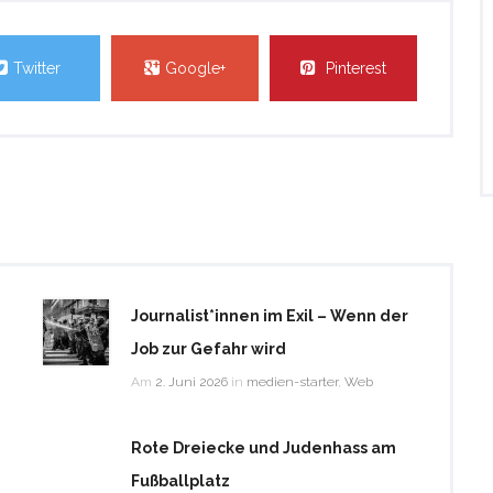
Lautstärke
zu
Twitter
Google+
Pinterest
regeln.
Journalist*innen im Exil – Wenn der
Job zur Gefahr wird
Am
2. Juni 2026
in
medien-starter
,
Web
Rote Dreiecke und Judenhass am
Fußballplatz