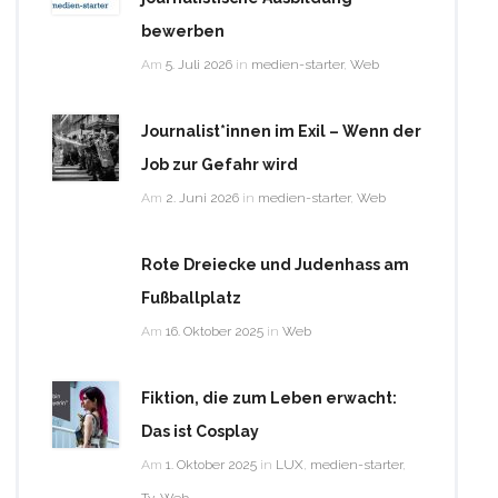
bewerben
Am
5. Juli 2026
in
medien-starter
,
Web
Journalist*innen im Exil – Wenn der
Job zur Gefahr wird
Am
2. Juni 2026
in
medien-starter
,
Web
Rote Dreiecke und Judenhass am
Fußballplatz
Am
16. Oktober 2025
in
Web
Fiktion, die zum Leben erwacht:
Das ist Cosplay
Am
1. Oktober 2025
in
LUX
,
medien-starter
,