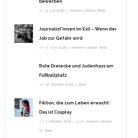
bewerben
Am
5. Juli 2026
in
medien-starter
,
Web
Journalist*innen im Exil – Wenn der
Job zur Gefahr wird
Am
2. Juni 2026
in
medien-starter
,
Web
Rote Dreiecke und Judenhass am
Fußballplatz
Am
16. Oktober 2025
in
Web
Fiktion, die zum Leben erwacht:
Das ist Cosplay
Am
1. Oktober 2025
in
LUX
,
medien-starter
,
Tv
,
Web