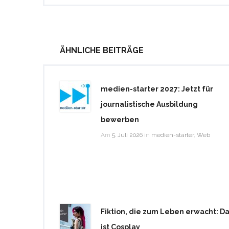
ÄHNLICHE BEITRÄGE
medien-starter 2027: Jetzt für
journalistische Ausbildung
bewerben
Am
5. Juli 2026
in
medien-starter
,
Web
Fiktion, die zum Leben erwacht: D
ist Cosplay