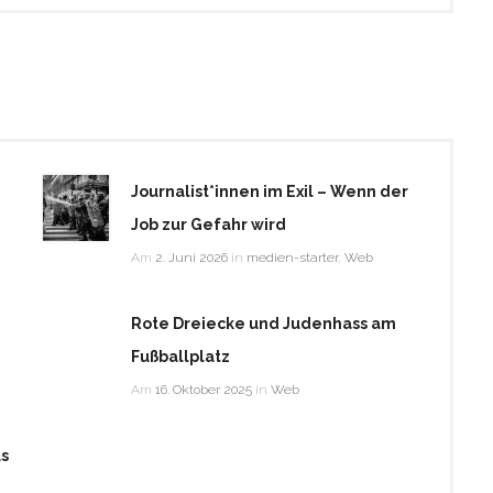
Journalist*innen im Exil – Wenn der
Job zur Gefahr wird
Am
2. Juni 2026
in
medien-starter
,
Web
Rote Dreiecke und Judenhass am
Fußballplatz
Am
16. Oktober 2025
in
Web
as