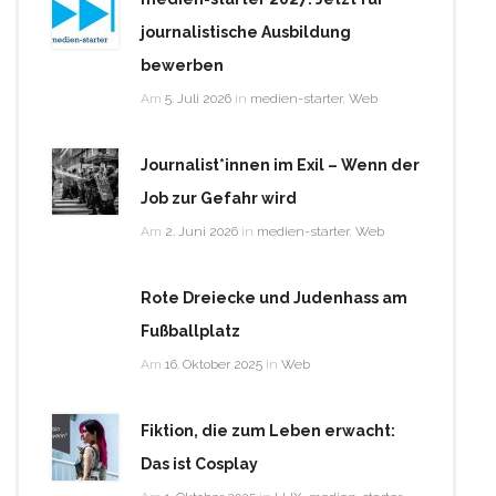
journalistische Ausbildung
bewerben
Am
5. Juli 2026
in
medien-starter
,
Web
Journalist*innen im Exil – Wenn der
Job zur Gefahr wird
Am
2. Juni 2026
in
medien-starter
,
Web
Rote Dreiecke und Judenhass am
Fußballplatz
Am
16. Oktober 2025
in
Web
Fiktion, die zum Leben erwacht:
Das ist Cosplay