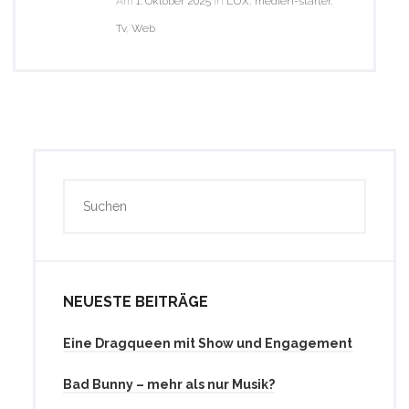
Am
1. Oktober 2025
in
LUX
,
medien-starter
,
Tv
,
Web
NEUESTE BEITRÄGE
Eine Dragqueen mit Show und Engagement
Bad Bunny – mehr als nur Musik?