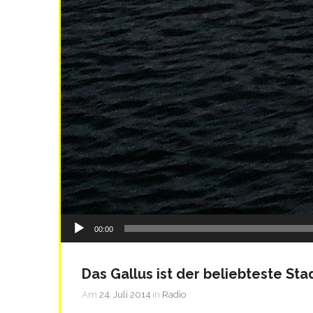
Audio-
00:00
Player
Das Gallus ist der beliebteste Stad
Am
24. Juli 2014
in
Radio