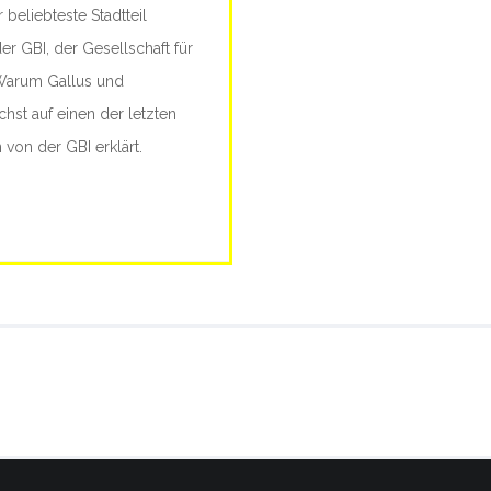
 beliebteste Stadtteil
Lautstärke
der GBI, der Gesellschaft für
zu
 Warum Gallus und
regeln.
st auf einen der letzten
von der GBI erklärt.