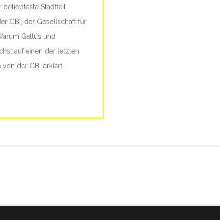
 beliebteste Stadtteil
Lautstärke
der GBI, der Gesellschaft für
zu
 Warum Gallus und
regeln.
st auf einen der letzten
von der GBI erklärt.