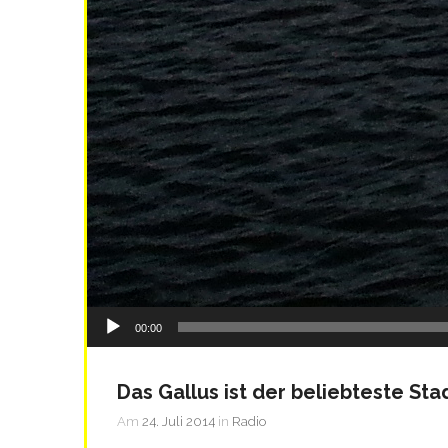
Audio-
00:00
Player
Das Gallus ist der beliebteste Stad
Am
24. Juli 2014
in
Radio