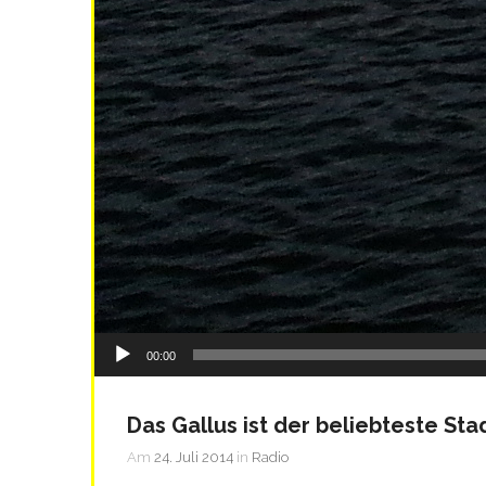
Audio-
00:00
Player
Das Gallus ist der beliebteste Stad
Am
24. Juli 2014
in
Radio