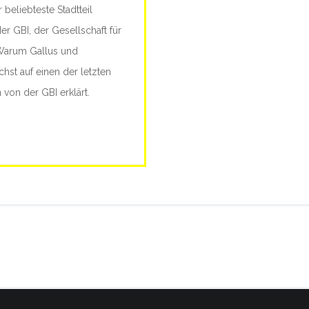
 beliebteste Stadtteil
Lautstärke
der GBI, der Gesellschaft für
zu
 Warum Gallus und
regeln.
st auf einen der letzten
von der GBI erklärt.