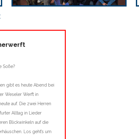
E
merwerft
ne Soße?
ten gibt es heute Abend bei
 der Weseler Werft in
eute auf. Die zwei Herren
rter Alltag in Lieder
ren Blickwinkeln auf die
erhäuschen. Los geht’s um