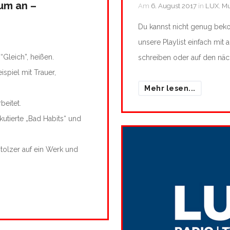
um an –
Am
6. August 2017
in
LUX
,
Mu
Du kannst nicht genug be
unsere Playlist einfach mit
Gleich”, heißen.
schreiben oder auf den nä
spiel mit Trauer,
Mehr lesen...
beitet.
kutierte „Bad Habits“ und
stolzer auf ein Werk und