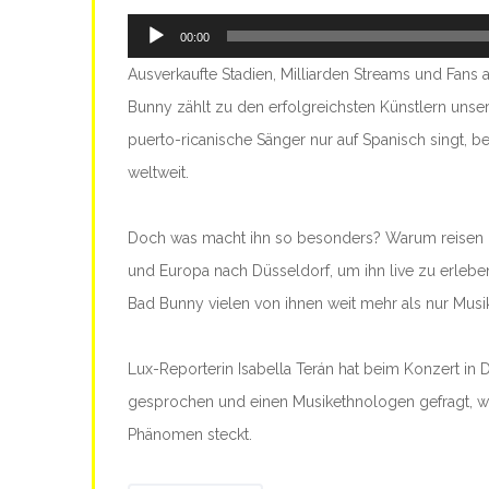
Audio-
00:00
Player
Ausverkaufte Stadien, Milliarden Streams und Fans 
Bunny zählt zu den erfolgreichsten Künstlern unse
puerto-ricanische Sänger nur auf Spanisch singt, b
weltweit.
Doch was macht ihn so besonders? Warum reisen 
und Europa nach Düsseldorf, um ihn live zu erle
Bad Bunny vielen von ihnen weit mehr als nur Musi
Lux-Reporterin Isabella Terán hat beim Konzert in 
gesprochen und einen Musikethnologen gefragt, wa
Phänomen steckt.