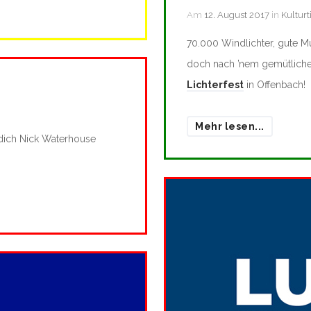
Am
12. August 2017
in
Kulturt
70.000 Windlichter, gute Mu
doch nach ’nem gemütliche
Lichterfest
in Offenbach!
Mehr lesen...
 dich Nick Waterhouse