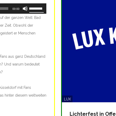
Pfeiltasten
00:00
Hoch/Runter
auf der ganzen Welt: Bad
benutzen,
rer Zeit. Obwohl der
um
egeistert er Menschen
die
Lautstärke
zu
Fans aus ganz Deutschland
regeln.
ben? Und warum bedeutet
k?
Düsseldorf mit Fans
s hinter diesem weltweiten
LUX
Lichterfest in Off