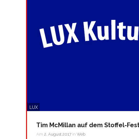
LUX
Tim McMillan auf dem Stoffel-Fest
Am
2. August 2017
in
Web