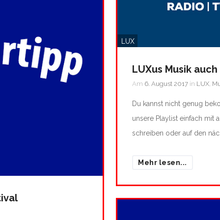
LUX
LUXus Musik auch 
Am
6. August 2017
in
LUX
,
Mu
Du kannst nicht genug be
unsere Playlist einfach mit
schreiben oder auf den nä
Mehr lesen...
ival